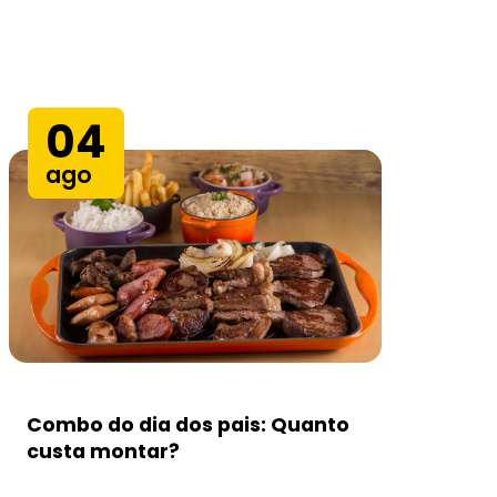
04
ago
Combo do dia dos pais: Quanto
Bo
custa montar?
Ch