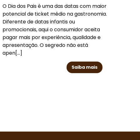
O Dia dos Pais é uma das datas com maior
O bo
potencial de ticket médio na gastronomia.
que 
Diferente de datas infantis ou
abund
promocionais, aqui o consumidor aceita
rede
pagar mais por experiência, qualidade e
perc
apresentação. O segredo não está
mais 
apen[...]
Vulcã
Saiba mais