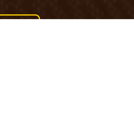
Compartilhe
Publicação
03/10/2025
Poucas receitas carregam tanta nostalgia
quanto o clássico macarrão com salsicha.
Presente em almoços de família e na rotina
de muitas casas brasileiras, esse prato
simples ganhou espaço no coração de quem
cresceu com ele no cardápio.
Hoje, ele pode ser preparado de duas formas:
na versão prática, que lembra os sabores da
infância, e em versões mais elaboradas, que