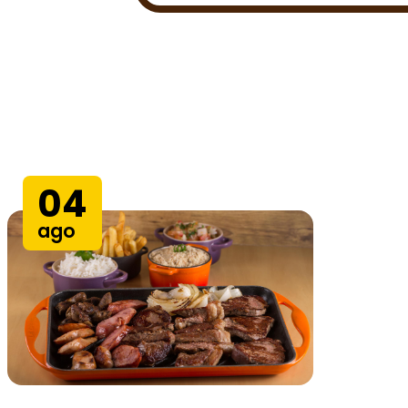
04
ago