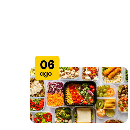
06
ago