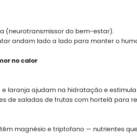
a (neurotransmissor do bem-estar).
entar andam lado a lado para manter o humo
or no calor
 e laranja ajudam na hidratação e estimul
 de saladas de frutas com hortelã para ref
ntêm magnésio e triptofano — nutrientes qu