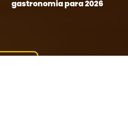
gastronomia para 2026
Compartilhe
Publicação
24/02/2026
Uma recente análise das tendências globais
publicada no Pinterest Predicts 2026 revelou
que o repolho está entre os ingredientes com
maior crescimento em buscas por receitas
nas plataformas digitais, com páginas e