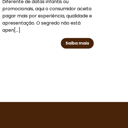
Diferente de datas infantis ou
abund
promocionais, aqui o consumidor aceita
rede
pagar mais por experiência, qualidade e
perc
apresentação. O segredo não está
mais 
apen[...]
Vulcã
Saiba mais