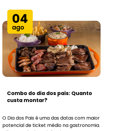
04
ago
Combo do dia dos pais: Quanto
Bo
custa montar?
Ch
O Dia dos Pais é uma das datas com maior
O bo
potencial de ticket médio na gastronomia.
que 