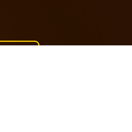
Compartilhe
Publicação
26/09/2024
Todo mundo sabe que a alimentação é
essencial para um bom desempenho na sua
rotina de exercícios. Tanto é que o que mais
se ouve por aí são pessoas dando dicas de
alimentos bons para o pré ou o pós-treino.
Algumas comidas são benéficas, nesse