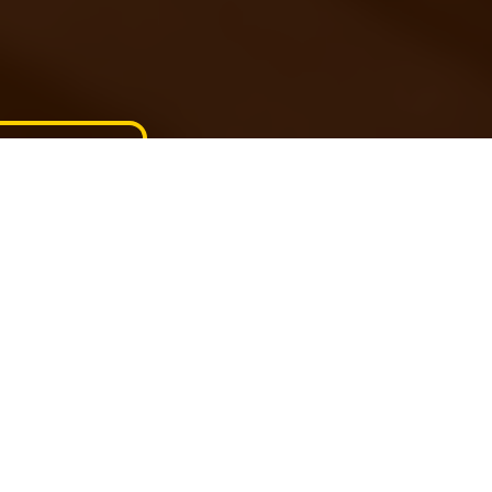
Compartilhe
Publicação
03/12/2025
Durante as festas de fim de ano, as carnes
assadas são protagonistas: suculentas,
aromáticas e cheias de significado. Mas
preparar esses pratos em larga escala exige
mais do que boas receitas, é preciso técnica,
planejamento e conservação adequada
para garantir sabor e segurança até o